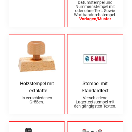
Datumstempel und
Nummernstempel mit
HOLZRUNDSTEMPEL BIS 55 MM
STEMPELTRÄGER
oder ohne Text. Sowie
Wortbanddrehstempel.
SONSTIGE CLASSIC LINE HANDSTEMPEL
Vorlagen/Muster
CLASSIC LINE DATUMSTEMPEL +
WORTBANDDREHSTEMPEL
NUMEROTEUR
Holzstempel mit
Stempel mit
Textplatte
Standardtext
In verschiedenen
Verschiedene
Größen.
Lagertextstempel mit
den gängigsten Texten.