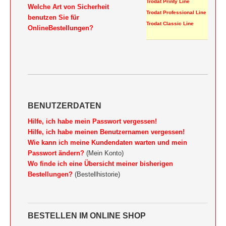
Trodat Printy Line
Welche Art von Sicherheit
HOLZRUNDSTEMPEL BIS 55 MM
STEMPELTRÄGER
Trodat Professional Line
benutzen Sie für
Trodat Classic Line
OnlineBestellungen?
SONSTIGE CLASSIC LINE HANDSTEMPEL
CLASSIC LINE DATUMSTEMPEL +
WORTBANDDREHSTEMPEL
NUMEROTEUR
BENUTZERDATEN
Hilfe, ich habe mein Passwort vergessen!
Hilfe, ich habe meinen Benutzernamen vergessen!
Wie kann ich meine Kundendaten warten und mein
Passwort ändern?
(Mein Konto)
Wo finde ich eine Übersicht meiner bisherigen
Bestellungen?
(Bestellhistorie)
BESTELLEN IM ONLINE SHOP