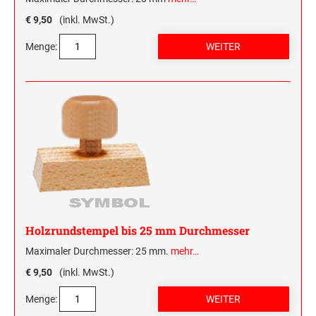
HOLZRUNDSTEMPEL BIS 55 MM
STEMPELTRÄGER
€ 9,50
(inkl. MwSt.)
SONSTIGE CLASSIC LINE HANDSTEMPEL
Menge:
CLASSIC LINE DATUMSTEMPEL +
WORTBANDDREHSTEMPEL
NUMEROTEUR
Holzrundstempel bis 25 mm Durchmesser
Maximaler Durchmesser: 25 mm.
mehr…
€ 9,50
(inkl. MwSt.)
Menge: