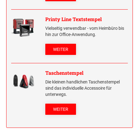
HOLZRUNDSTEMPEL BIS 55 MM
STEMPELTRÄGER
SONSTIGE CLASSIC LINE HANDSTEMPEL
Printy Line Textstempel
Vielseitig verwendbar - vom Heimbüro bis
hin zur Office-Anwendung.
CLASSIC LINE DATUMSTEMPEL +
WORTBANDDREHSTEMPEL
WEITER
NUMEROTEUR
Taschenstempel
Die kleinen handlichen Taschenstempel
sind das individuelle Accessoire für
unterwegs.
WEITER