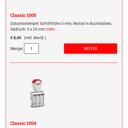
HOLZRUNDSTEMPEL BIS 55 MM
STEMPELTRÄGER
Classic 1000
SONSTIGE CLASSIC LINE HANDSTEMPEL
Datumsstempel: Schrifthöhe 3 mm; Monat in Buchstaben;
Abdruck: 3 x 20 mm
mehr…
CLASSIC LINE DATUMSTEMPEL +
€ 8,40
(inkl. MwSt.)
WORTBANDDREHSTEMPEL
Menge:
NUMEROTEUR
Classic 1004