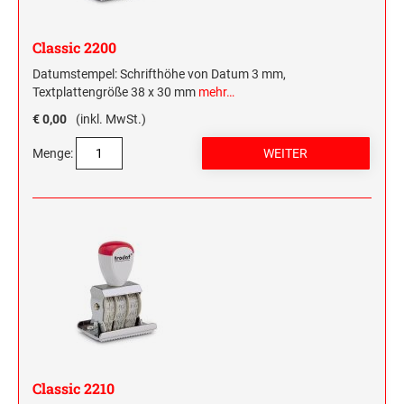
HOLZRUNDSTEMPEL BIS 55 MM
STEMPELTRÄGER
Classic 2200
SONSTIGE CLASSIC LINE HANDSTEMPEL
Datumstempel: Schrifthöhe von Datum 3 mm,
Textplattengröße 38 x 30 mm
mehr…
CLASSIC LINE DATUMSTEMPEL +
€ 0,00
(inkl. MwSt.)
WORTBANDDREHSTEMPEL
Menge:
NUMEROTEUR
Classic 2210