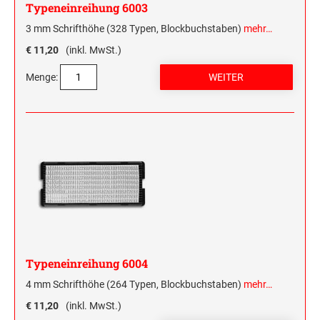
Typeneinreihung 6003
HOLZRUNDSTEMPEL BIS 55 MM
STEMPELTRÄGER
3 mm Schrifthöhe (328 Typen, Blockbuchstaben)
mehr…
SONSTIGE CLASSIC LINE HANDSTEMPEL
€ 11,20
(inkl. MwSt.)
Menge:
CLASSIC LINE DATUMSTEMPEL +
WORTBANDDREHSTEMPEL
NUMEROTEUR
Typeneinreihung 6004
4 mm Schrifthöhe (264 Typen, Blockbuchstaben)
mehr…
€ 11,20
(inkl. MwSt.)