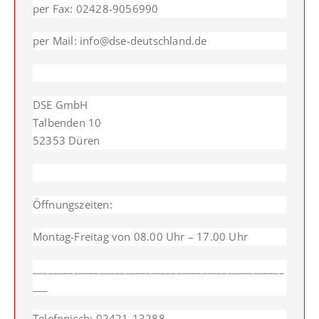
per Fax: 02428-9056990
HOLZRUNDSTEMPEL BIS 55 MM
STEMPELTRÄGER
per Mail: info@dse-deutschland.de
SONSTIGE CLASSIC LINE HANDSTEMPEL
CLASSIC LINE DATUMSTEMPEL +
WORTBANDDREHSTEMPEL
DSE GmbH
Talbenden 10
NUMEROTEUR
52353 Düren
Öffnungszeiten:
Montag-Freitag von 08.00 Uhr – 17.00 Uhr
_________________________________________________
___
Telefonisch: 02421-13288