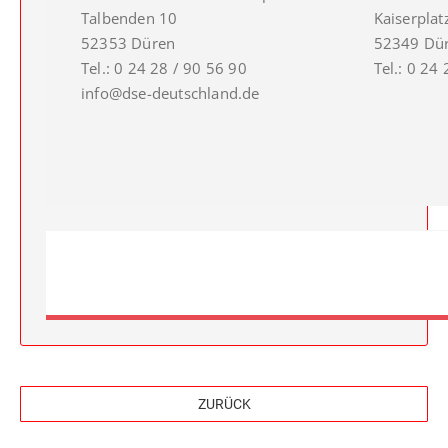
Talbenden 10
Kaiserplat
52353 Düren
52349 Dü
Tel.: 0 24 28 / 90 56 90
Tel.: 0 24
info@dse-deutschland.de
ZURÜCK