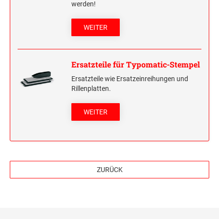
werden!
HOLZRUNDSTEMPEL BIS 55 MM
STEMPELTRÄGER
WEITER
SONSTIGE CLASSIC LINE HANDSTEMPEL
CLASSIC LINE DATUMSTEMPEL +
Ersatzteile für Typomatic-Stempel
WORTBANDDREHSTEMPEL
Ersatzteile wie Ersatzeinreihungen und
Rillenplatten.
NUMEROTEUR
WEITER
ZURÜCK