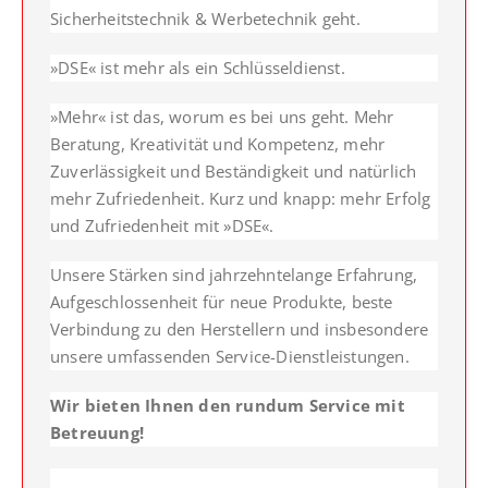
Sicherheitstechnik & Werbetechnik geht.
HOLZRUNDSTEMPEL BIS 55 MM
STEMPELTRÄGER
SONSTIGE CLASSIC LINE HANDSTEMPEL
»DSE« ist mehr als ein Schlüsseldienst.
»Mehr« ist das, worum es bei uns geht. Mehr
CLASSIC LINE DATUMSTEMPEL +
Beratung, Kreativität und Kompetenz, mehr
WORTBANDDREHSTEMPEL
Zuverlässigkeit und Beständigkeit und natürlich
mehr Zufriedenheit. Kurz und knapp: mehr Erfolg
NUMEROTEUR
und Zufriedenheit mit »DSE«.
Unsere Stärken sind jahrzehntelange Erfahrung,
Aufgeschlossenheit für neue Produkte, beste
Verbindung zu den Herstellern und insbesondere
unsere umfassenden Service-Dienstleistungen.
Wir bieten Ihnen den rundum Service mit
Betreuung!