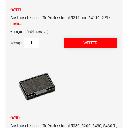
HOLZRUNDSTEMPEL BIS 55 MM
STEMPELTRÄGER
6/511
SONSTIGE CLASSIC LINE HANDSTEMPEL
Austauschkissen für Professional 5211 und 54110. 2 Stk.
mehr…
€ 18,40
(inkl. MwSt.)
CLASSIC LINE DATUMSTEMPEL +
WORTBANDDREHSTEMPEL
Menge:
NUMEROTEUR
6/50
Austauschkissen für Professional 5030, 5200, 5430, 5430/L,