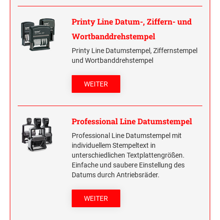
HOLZRUNDSTEMPEL BIS 55 MM
STEMPELTRÄGER
Printy Line Datum-, Ziffern- und
SONSTIGE CLASSIC LINE HANDSTEMPEL
Wortbanddrehstempel
Printy Line Datumstempel, Ziffernstempel
CLASSIC LINE DATUMSTEMPEL +
und Wortbanddrehstempel
WORTBANDDREHSTEMPEL
WEITER
NUMEROTEUR
Professional Line Datumstempel
Professional Line Datumstempel mit
individuellem Stempeltext in
unterschiedlichen Textplattengrößen.
Einfache und saubere Einstellung des
Datums durch Antriebsräder.
WEITER