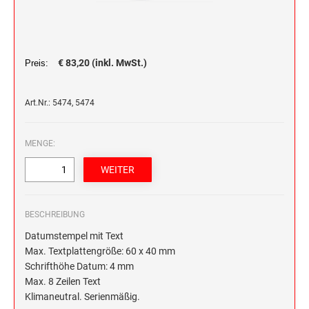
HOLZRUNDSTEMPEL BIS 55 MM
STEMPELTRÄGER
SONSTIGE CLASSIC LINE HANDSTEMPEL
€ 83,20 (inkl. MwSt.)
Preis:
CLASSIC LINE DATUMSTEMPEL +
WORTBANDDREHSTEMPEL
Art.Nr.: 5474, 5474
NUMEROTEUR
MENGE:
BESCHREIBUNG
Datumstempel mit Text
Max. Textplattengröße: 60 x 40 mm
Schrifthöhe Datum: 4 mm
Max. 8 Zeilen Text
Klimaneutral. Serienmäßig.